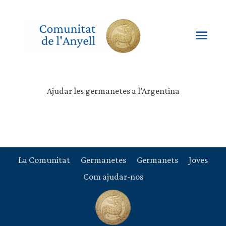
Vés
al
contingut
Men
princ
Ajudar les germanetes a l’Argentina
La Comunitat
Germanetes
Germanets
Joves
Com ajudar-nos