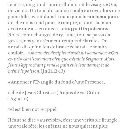
fenêtre, un grand sourire illuminant le visage: «Oui,
on vient». Du fond du couloir sombre arrive alors une
jeune fille, ayant dans la main gauche
un beau pain
qu’elle nous tend pour le rompre, et dans la main
droite une assiette avec…
cinq petits poissons
.
Notre cœur changea de rythme, tout se passa en
gestes, nos yeux s’étaient remplis de larmes. On
aurait dit qu’un feu de braise éclairait le sombre
couloir…
«Aucun des disciples n’osait lui demander: «Qui
es-tu?» car ils savaient bien que c’était le Seigneur. Alors
Jésus s’approchant prend le pain et le leur donne; et de
même le poisson
.(Jn 21.12-13)
«Annoncer l’Évangile du fond d’une Présence,
celle de Jésus Christ…»(Propos de vie,Cté de
l’Agneau)
tel est bien notre appel.
Il faut se dire «au revoir», c’est une véritable liturgie,
une vraie fête; les enfants ne nous quittent plus