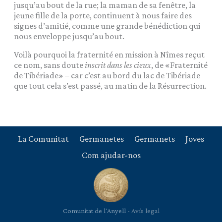
jusqu’au bout de la rue; la maman de sa fenêtre, la
jeune fille de la porte, continuent à nous faire des
signes d’amitié, comme une grande bénédiction qui
nous enveloppe jusqu’au bout.
Voilà pourquoi la fraternité en mission à Nîmes reçut
ce nom, sans doute
inscrit dans les cieux
, de «Fraternité
de Tibériade» – car c’est au bord du lac de Tibériade
que tout cela s’est passé, au matin de la Résurrection.
La Comunitat
Germanetes
Germanets
Joves
Com ajudar-nos
Comunitat de l'Anyell -
Avís legal