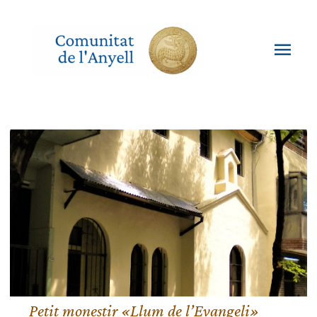
Vés
al
contingut
Men
princ
Petit monestir «Llum de l’Evangeli»