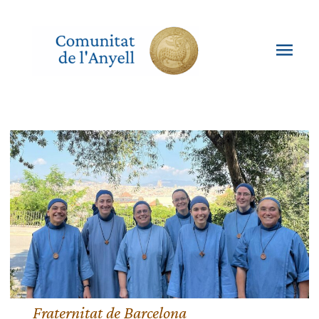
Vés
al
contingut
Men
princ
Fraternitat de Barcelona