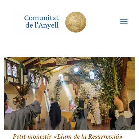
Vés
al
contingut
Men
princ
Petit monestir «Llum de la Resurrecció»