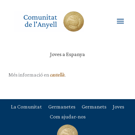
Vés
al
contingut
Men
princ
Joves a Espanya
Més informació en
castellà
.
La Comunitat
Germanetes
Germanets
Joves
Com ajudar-nos