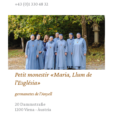
+43 (0)1 330 48 32
Petit monestir «Maria, Llum de
l’Església»
germanetes de l'Anyell
20 Dammstraße
1200
Viena
-
Àustria