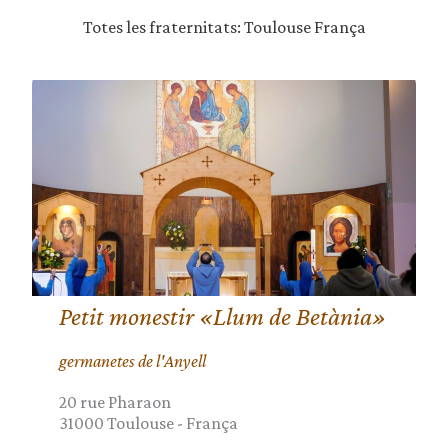
Totes les fraternitats: Toulouse França
Petit monestir «Llum de Betània»
germanetes de l'Anyell
20 rue Pharaon
31000
Toulouse
-
França