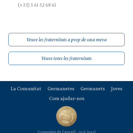
(+33) 5 61 52 68 61
Veure les fraternitats a prop de casa meva
Veure totes les fraternitats
La Comunitat
Germanetes
Germanets
Joves
Com ajudar-nos
Comunitat de l'Anyell -
Avís legal