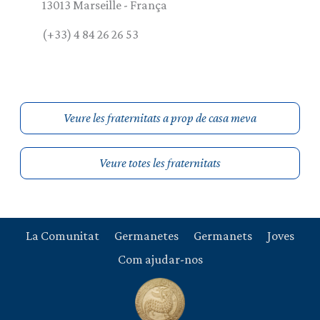
13013
Marseille
-
França
(+33) 4 84 26 26 53
Veure les fraternitats a prop de casa meva
Veure totes les fraternitats
La Comunitat
Germanetes
Germanets
Joves
Com ajudar-nos