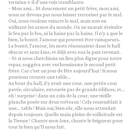
termina-t-il d’une voix tremblante.
– Mon ami… fit doucement un petit frère, mon ami,
nous ne devons pas nous laisser terroriser par le mal.
Oui, nous voulons vaincre le mal, mais non en
utilisant les armes du monde. On ne saurait éteindre
le feu par le feu, ni la haine par la haine. Il n’y a que le
bien, la bonté, l’amour qui peuvent être vainqueurs.
La bonté, l’amour, les mots résonnaient dans le hall
obscur et sans âme, et déjà avec eux la paix revenait.
– Et si nous cherchions un lieu plus digne pour notre
repas, suggéra avec enthousiasme le second petit
frère. Car c’est un jour de fête aujourd’hui ! Si nous
pouvions trouver une table…
Au bout du hall, il y avait une cour, une petite cour
pavée, circulaire, entourée par de grands édifices, et…
oh ! surprise ! dans un coin de la cour, une vieille
planche posée sur deux tréteaux ! Cela ressemblait à
une… table ! Mais oui, bien sûr, elle nous attendait
depuis toujours. Quelle main pleine de sollicitude est
la Tienne ! Chante mon âme, chante le Seigneur pour
tout le bien qu’Il nous fait.