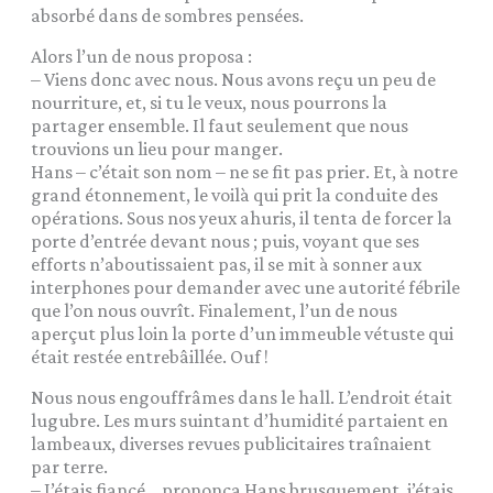
absorbé dans de sombres pensées.
Alors l’un de nous proposa :
– Viens donc avec nous. Nous avons reçu un peu de
nourriture, et, si tu le veux, nous pourrons la
partager ensemble. Il faut seulement que nous
trouvions un lieu pour manger.
Hans – c’était son nom – ne se fit pas prier. Et, à notre
grand étonnement, le voilà qui prit la conduite des
opérations. Sous nos yeux ahuris, il tenta de forcer la
porte d’entrée devant nous ; puis, voyant que ses
efforts n’aboutissaient pas, il se mit à sonner aux
interphones pour demander avec une autorité fébrile
que l’on nous ouvrît. Finalement, l’un de nous
aperçut plus loin la porte d’un immeuble vétuste qui
était restée entrebâillée. Ouf !
Nous nous engouffrâmes dans le hall. L’endroit était
lugubre. Les murs suintant d’humidité partaient en
lambeaux, diverses revues publicitaires traînaient
par terre.
– J’étais fiancé… prononça Hans brusquement, j’étais