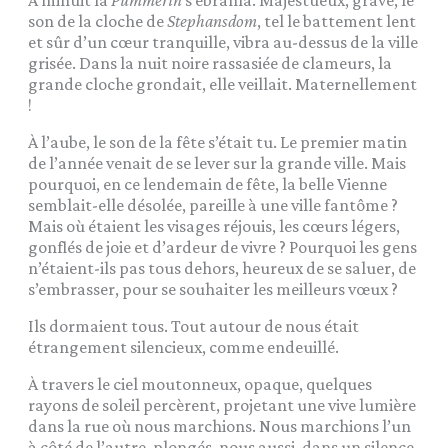
son de la cloche de
Stephansdom
, tel le battement lent
et sûr d’un cœur tranquille, vibra au-dessus de la ville
grisée. Dans la nuit noire rassasiée de clameurs, la
grande cloche grondait, elle veillait. Maternellement
!
À l’aube, le son de la fête s’était tu. Le premier matin
de l’année venait de se lever sur la grande ville. Mais
pourquoi, en ce lendemain de fête, la belle Vienne
semblait-elle désolée, pareille à une ville fantôme ?
Mais où étaient les visages réjouis, les cœurs légers,
gonflés de joie et d’ardeur de vivre ? Pourquoi les gens
n’étaient-ils pas tous dehors, heureux de se saluer, de
s’embrasser, pour se souhaiter les meilleurs vœux ?
Ils dormaient tous. Tout autour de nous était
étrangement silencieux, comme endeuillé.
À travers le ciel moutonneux, opaque, quelques
rayons de soleil percèrent, projetant une vive lumière
dans la rue où nous marchions. Nous marchions l’un
à côté de l’autre, plongés, nous aussi, dans un silence